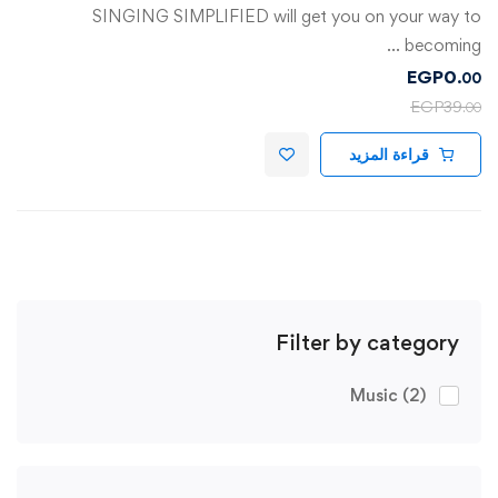
SINGING SIMPLIFIED will get you on your way to
becoming …
EGP
0
.00
EGP
39
.00
قراءة المزيد
Filter by category
Music
(2)